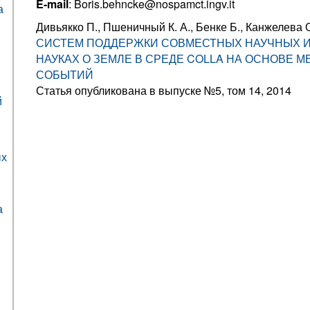
E-mail
: Boris.behncke@nospamct.ingv.it
а
Дивьякко П., Пшеничный К. А., Бенке Б., Канжелева 
СИСТЕМ ПОДДЕРЖКИ СОВМЕСТНЫХ НАУЧНЫХ 
НАУКАХ О ЗЕМЛЕ В СРЕДЕ COLLA НА ОСНОВЕ М
СОБЫТИЙ
Статья опубликована в выпуске №5, том 14, 2014
й
ых
а