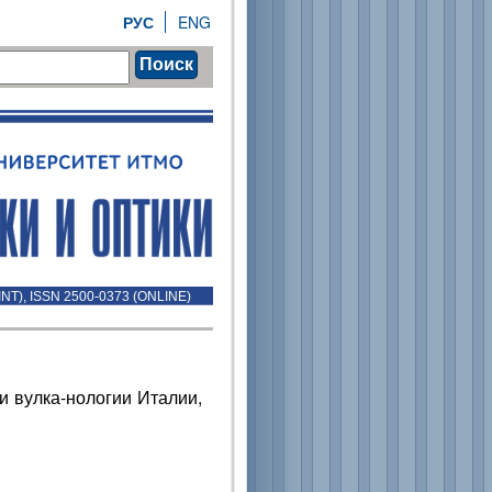
РУС
ENG
Поиск
INT), ISSN 2500-0373 (ONLINE)
и вулка-нологии Италии,