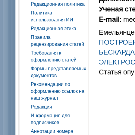
Редакционная политика
Ученая ст
Политика
: me
E-mail
использования ИИ
Редакционная этика
Емельянцев
Правила
ПОСТРОЕ
рецензирования статей
БЕСКАРД
Требования к
оформлению статей
ЭЛЕКТРО
Формы представляемых
Статья опу
документов
Рекомендации по
оформлению ссылок на
наш журнал
Редакция
Информация для
подписчиков
Аннотации номера