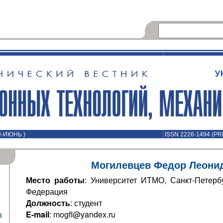
Й-ИЮНЬ )
ISSN 2226-1494 (PR
Могилевцев Федор Леони
Место работы
: Университет ИТМО, Санкт-Петербу
Федерация
Должность
: студент
E-mail
: mogfl@yandex.ru
я