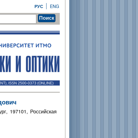
РУС
ENG
Поиск
INT), ISSN 2500-0373 (ONLINE)
дович
рг, 197101, Российская