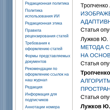
Редакционная политика
Тропченко 
Политика
ИЗОБРАЖ
использования ИИ
АДАПТИВ
Редакционная этика
Статья опу
Правила
рецензирования статей
Лужков Ю. 
Требования к
МЕТОДА 
оформлению статей
НА ОСНОВ
Формы представляемых
документов
Статья опу
Рекомендации по
Тропченко
оформлению ссылок на
АЛГОРИТМ
наш журнал
Редакция
ПРОСТРА
Информация для
Статья опу
подписчиков
Лужков Ю.
Аннотации номера