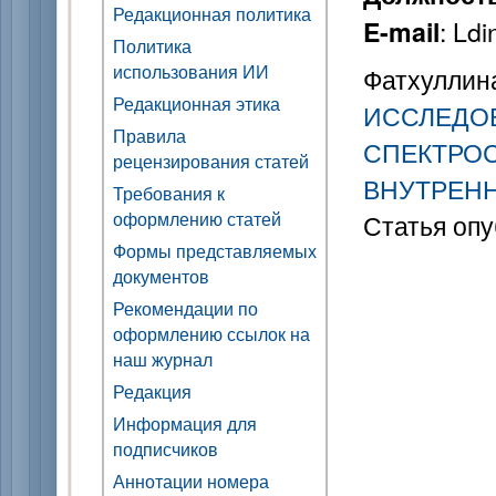
Редакционная политика
: Ld
E-mail
Политика
использования ИИ
Фатхуллина
Редакционная этика
ИССЛЕДО
Правила
СПЕКТРО
рецензирования статей
ВНУТРЕН
Требования к
оформлению статей
Статья опу
Формы представляемых
документов
Рекомендации по
оформлению ссылок на
наш журнал
Редакция
Информация для
подписчиков
Аннотации номера