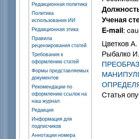
Редакционная политика
Должност
Политика
Ученая ст
использования ИИ
: ca
E-mail
Редакционная этика
Правила
Цветков А. 
рецензирования статей
Рыбалко И.
Требования к
оформлению статей
ПРЕОБРАЗ
Формы представляемых
МАНИПУЛ
документов
ОПРЕДЕЛ
Рекомендации по
Статья опу
оформлению ссылок на
наш журнал
Редакция
Информация для
подписчиков
Аннотации номера