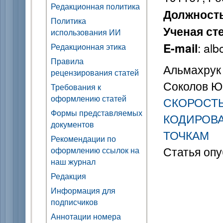
Редакционная политика
Должност
Политика
Ученая ст
использования ИИ
: al
E-mail
Редакционная этика
Правила
Альмахрук 
рецензирования статей
Соколов Ю.
Требования к
оформлению статей
СКОРОСТЬ
Формы представляемых
КОДИРОВ
документов
ТОЧКАМ
Рекомендации по
Статья опу
оформлению ссылок на
наш журнал
Редакция
Информация для
подписчиков
Аннотации номера