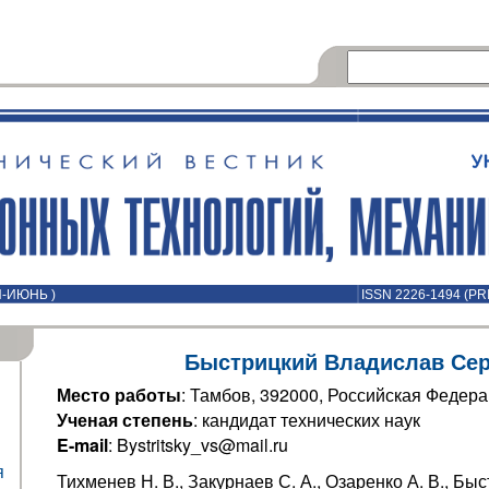
Й-ИЮНЬ )
ISSN 2226-1494 (PR
Быстрицкий Владислав Сер
Место работы
: Тамбов, 392000, Российская Федер
Ученая степень
: кандидат технических наук
E-mail
: Bystritsky_vs@mail.ru
я
Тихменев Н. В., Закурнаев С. А., Озаренко А. В., Быс