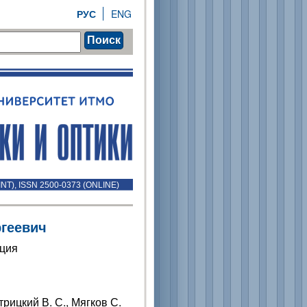
РУС
ENG
Поиск
INT), ISSN 2500-0373 (ONLINE)
геевич
ация
трицкий В. С., Мягков С.