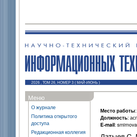
2026 , ТОМ 26, НОМЕР 3 ( МАЙ-ИЮНЬ )
Меню
О журнале
Место работы
Политика открытого
Должность
: ас
доступа
E-mail
: smirnov
Редакционная коллегия
Латыев С. 