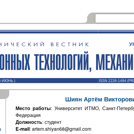
Й-ИЮНЬ )
ISSN 2226-1494 (PR
Шиян Артём Викторов
Место работы
: Университет ИТМО, Санкт-Петербу
Федерация
Должность
: студент
E-mail
: artem.shiyan68@gmail.com
я