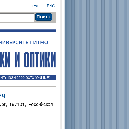
РУС
ENG
Поиск
INT), ISSN 2500-0373 (ONLINE)
ич
рг, 197101, Российская