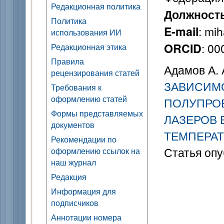
Редакционная политика
Должност
Политика
: mi
E-mail
использования ИИ
: 0
ORCID
Редакционная этика
Правила
Адамов А. 
рецензирования статей
ЗАВИСИМО
Требования к
оформлению статей
ПОЛУПРО
Формы представляемых
ЛАЗЕРОВ 
документов
ТЕМПЕРА
Рекомендации по
Статья опу
оформлению ссылок на
наш журнал
Редакция
Информация для
подписчиков
Аннотации номера