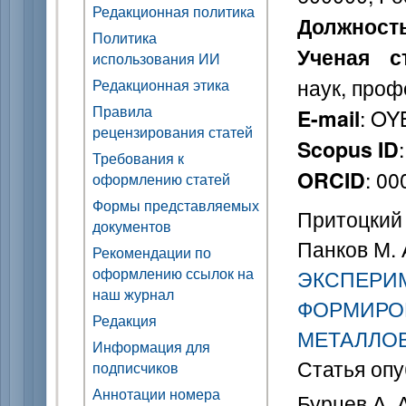
Редакционная политика
Должност
Политика
Ученая с
использования ИИ
наук, проф
Редакционная этика
Правила
: OY
E-mail
рецензирования статей
Scopus ID
Требования к
: 0
ORCID
оформлению статей
Формы представляемых
Притоцкий Е
документов
Панков М. А
Рекомендации по
оформлению ссылок на
ЭКСПЕРИ
наш журнал
ФОРМИРО
Редакция
МЕТАЛЛО
Информация для
Статья опу
подписчиков
Аннотации номера
Бурцев А. А