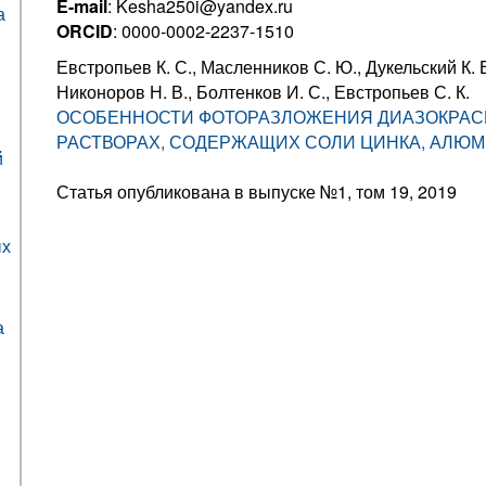
E-mail
: Kesha250i@yandex.ru
а
ORCID
: 0000-0002-2237-1510
Евстропьев К. С., Масленников С. Ю., Дукельский К. В
Никоноров Н. В., Болтенков И. С., Евстропьев С. К.
ОСОБЕННОСТИ ФОТОРАЗЛОЖЕНИЯ ДИАЗОКРАС
РАСТВОРАХ, СОДЕРЖАЩИХ СОЛИ ЦИНКА, АЛЮМ
й
Статья опубликована в выпуске №1, том 19, 2019
ых
а