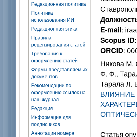
Редакционная политика
Ставрополь
Политика
Должност
использования ИИ
: ir
E-mail
Редакционная этика
Правила
Scopus ID
рецензирования статей
: 0
ORCID
Требования к
оформлению статей
Никова М. 
Формы представляемых
Ф. Ф., Тара
документов
Тарала Л. В
Рекомендации по
оформлению ссылок на
ВЛИЯНИЕ 
наш журнал
ХАРАКТЕ
Редакция
ОПТИЧЕСК
Информация для
подписчиков
Статья опу
Аннотации номера