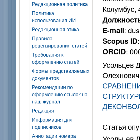
Редакционная политика
Колумбус,
Политика
Должност
использования ИИ
: du
E-mail
Редакционная этика
Правила
Scopus ID
рецензирования статей
: 0
ORCID
Требования к
оформлению статей
Усольцев Д.
Формы представляемых
Олехнович 
документов
СРАВНЕНИ
Рекомендации по
оформлению ссылок на
СТРУКТУР
наш журнал
ДЕКОНВО
Редакция
Информация для
Статья опу
подписчиков
Аннотации номера
Усольцев Д.