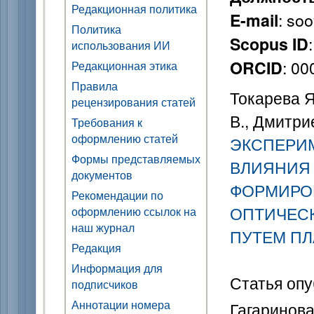
Редакционная политика
: so
E-mail
Политика
Scopus ID
использования ИИ
: 0
ORCID
Редакционная этика
Правила
Токарева Я.
рецензирования статей
В., Дмитрие
Требования к
оформлению статей
ЭКСПЕРИ
Формы представляемых
ВЛИЯНИЯ
документов
ФОРМИРО
Рекомендации по
ОПТИЧЕСК
оформлению ссылок на
наш журнал
ПУТЕМ П
Редакция
Информация для
Статья опу
подписчиков
Аннотации номера
Гагаринова 