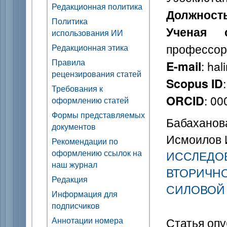
Редакционная политика
Должност
Политика
Ученая с
использования ИИ
профессор
Редакционная этика
Правила
: ha
E-mail
рецензирования статей
Scopus ID
Требования к
: 0
ORCID
оформлению статей
Формы представляемых
Бабаханова
документов
Исмоилов И
Рекомендации по
оформлению ссылок на
ИССЛЕДОВ
наш журнал
ВТОРИЧНО
Редакция
СИЛОВОЙ
Информация для
подписчиков
Аннотации номера
Статья опу