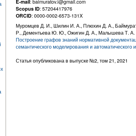
E-mail
: baimuratov.i@gmail.com
а
Scopus ID
: 57204417976
ORCID
: 0000-0002-6573-131X
Муромцев Д. И., Шилин И. А., Плюхин Д. А., Баймура
Р., Дементьева Ю. Ю., Ожигин Д. А., Малышева Т. А.
Построение графов знаний нормативной документац
й
семантического моделирования и автоматического 
Статья опубликована в выпуске №2, том 21, 2021
ых
а