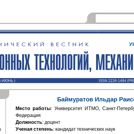
Й-ИЮНЬ )
ISSN 2226-1494 (PR
Баймуратов Ильдар Раис
Место работы
: Университет ИТМО, Санкт-Петербу
Федерация
Должность
: доцент
Ученая степень
: кандидат технических наук
я