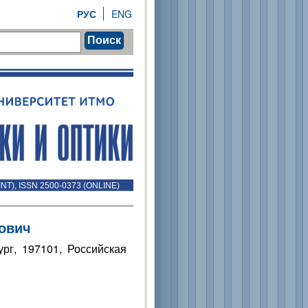
РУС
ENG
Поиск
INT), ISSN 2500-0373 (ONLINE)
ович
рг, 197101, Российская