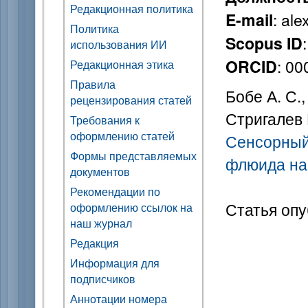
Редакционная политика
: al
E-mail
Политика
Scopus ID
использования ИИ
: 0
ORCID
Редакционная этика
Правила
Бобе А. С.,
рецензирования статей
Стригалев В
Требования к
оформлению статей
Сенсорный
Формы представляемых
флюида на 
документов
Рекомендации по
Статья опу
оформлению ссылок на
наш журнал
Редакция
Информация для
подписчиков
Аннотации номера