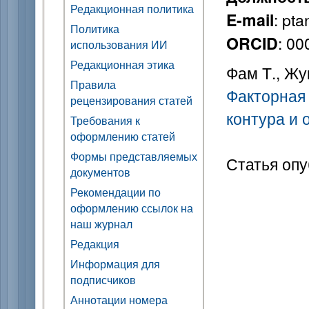
Редакционная политика
: pt
E-mail
Политика
: 0
ORCID
использования ИИ
Редакционная этика
Фам Т., Жук
Правила
Факторная
рецензирования статей
контура и 
Требования к
оформлению статей
Формы представляемых
Статья опу
документов
Рекомендации по
оформлению ссылок на
наш журнал
Редакция
Информация для
подписчиков
Аннотации номера