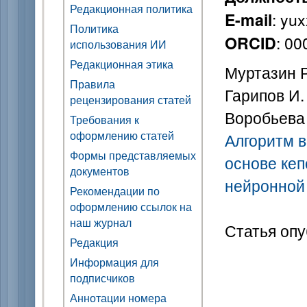
Редакционная политика
: yu
E-mail
Политика
: 0
ORCID
использования ИИ
Редакционная этика
Муртазин Р.
Правила
Гарипов И.
рецензирования статей
Воробьева 
Требования к
оформлению статей
Алгоритм в
Формы представляемых
основе ке
документов
нейронной
Рекомендации по
оформлению ссылок на
наш журнал
Статья опу
Редакция
Информация для
подписчиков
Аннотации номера