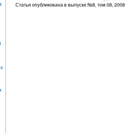
а
Статья опубликована в выпуске №8, том 08, 2008
й
ых
а