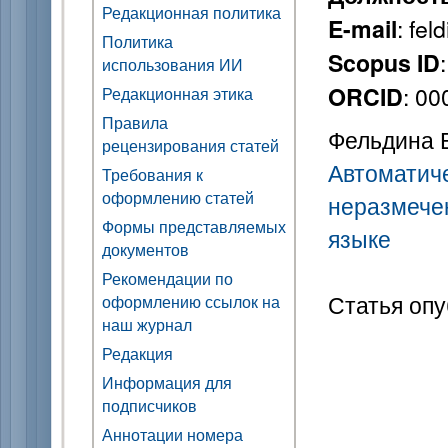
Редакционная политика
: fe
E-mail
Политика
Scopus ID
использования ИИ
: 0
ORCID
Редакционная этика
Правила
Фельдина Е
рецензирования статей
Автоматиче
Требования к
оформлению статей
неразмече
Формы представляемых
языке
документов
Рекомендации по
Статья опу
оформлению ссылок на
наш журнал
Редакция
Информация для
подписчиков
Аннотации номера