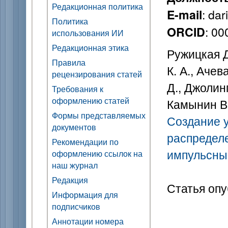
Редакционная политика
: da
E-mail
Политика
: 0
ORCID
использования ИИ
Редакционная этика
Ружицкая Д
Правила
К. А., Ачев
рецензирования статей
Д., Джолин
Требования к
оформлению статей
Камынин В.
Формы представляемых
Создание у
документов
распределе
Рекомендации по
импульсны
оформлению ссылок на
наш журнал
Редакция
Статья опу
Информация для
подписчиков
Аннотации номера