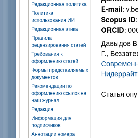
Редакционная политика
: v.b
E-mail
Политика
Scopus ID
использования ИИ
: 0
ORCID
Редакционная этика
Правила
Давыдов В. 
рецензирования статей
Г., Беззате
Требования к
оформлению статей
Современн
Формы представляемых
Нидеррайт
документов
Рекомендации по
Статья опу
оформлению ссылок на
наш журнал
Редакция
Информация для
подписчиков
Аннотации номера