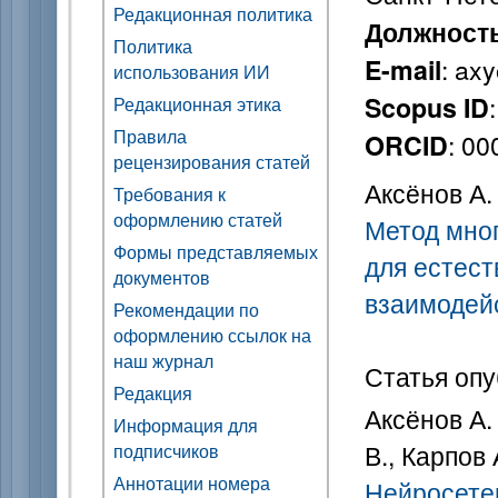
Редакционная политика
Должност
Политика
: ax
E-mail
использования ИИ
Scopus ID
Редакционная этика
Правила
: 0
ORCID
рецензирования статей
Аксёнов А. 
Требования к
оформлению статей
Метод мно
Формы представляемых
для естест
документов
взаимодей
Рекомендации по
оформлению ссылок на
наш журнал
Статья опу
Редакция
Аксёнов А. 
Информация для
В., Карпов 
подписчиков
Аннотации номера
Нейросете