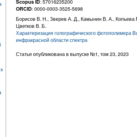
Scopus ID
: 57016235200
а
ORCID
: 0000-0003-3525-5698
Борисов В. Н., Зверев А. Д., Камынин В. А., Копьева М
Цветков В. Б.
Характеризация голографического фотополимера Ba
инфракрасной области спектра
й
Статья опубликована в выпуске №1, том 23, 2023
ых
а