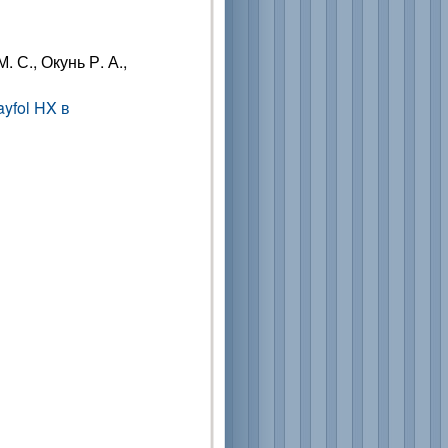
. С., Окунь Р. А.,
yfol HX в