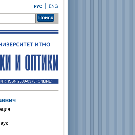
РУС
ENG
Поиск
INT), ISSN 2500-0373 (ONLINE)
аевич
рация
наук