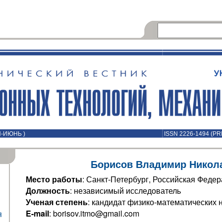
Й-ИЮНЬ )
ISSN 2226-1494 (PR
Борисов Владимир Никол
Место работы
: Санкт-Петербург, Российская Феде
Должность
: независимый исследователь
Ученая степень
: кандидат физико-математических 
E-mail
: borisov.itmo@gmail.com
я