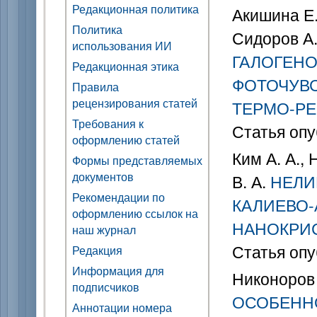
Редакционная политика
Акишина Е.
Политика
Сидоров А.
использования ИИ
ГАЛОГЕНО
Редакционная этика
ФОТОЧУВС
Правила
рецензирования статей
ТЕРМО-РЕ
Требования к
Статья опу
оформлению статей
Ким А. А.,
Формы представляемых
документов
В. А.
НЕЛИ
Рекомендации по
КАЛИЕВО
оформлению ссылок на
НАНОКРИ
наш журнал
Статья опу
Редакция
Информация для
Никоноров 
подписчиков
ОСОБЕННО
Аннотации номера