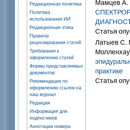
Мамцев А.
Редакционная политика
СПЕКТРО
Политика
использования ИИ
ДИАГНОСТ
Редакционная этика
Статья опу
Правила
Латыев С. М
рецензирования статей
Молленхау
Требования к
оформлению статей
эпидуральн
Формы представляемых
практике
документов
Статья опу
Рекомендации по
оформлению ссылок на
наш журнал
Редакция
Информация для
подписчиков
Аннотации номера