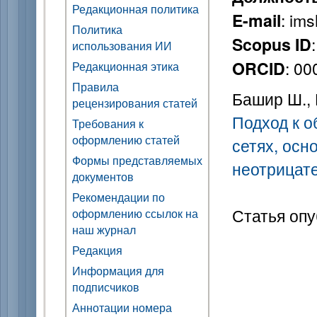
Редакционная политика
: im
E-mail
Политика
Scopus ID
использования ИИ
: 0
ORCID
Редакционная этика
Правила
Башир Ш., 
рецензирования статей
Подход к 
Требования к
оформлению статей
сетях, осн
Формы представляемых
неотрицат
документов
Рекомендации по
Статья опу
оформлению ссылок на
наш журнал
Редакция
Информация для
подписчиков
Аннотации номера