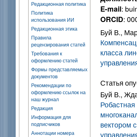
Редакционная политика
: bu
E-mail
Политика
: 0
ORCID
использования ИИ
Редакционная этика
Буй В., Мар
Правила
Компенсац
рецензирования статей
класса лин
Требования к
оформлению статей
управлени
Формы представляемых
документов
Статья опу
Рекомендации по
оформлению ссылок на
Буй В., Жда
наш журнал
Робастная
Редакция
многокана
Информация для
вектором с
подписчиков
Аннотации номера
управлени