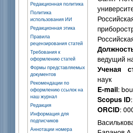
Редакционная политика
университ
Политика
Российска
использования ИИ
приборост
Редакционная этика
Правила
Российска
рецензирования статей
Должност
Требования к
ведущий н
оформлению статей
Формы представляемых
Ученая с
документов
наук
Рекомендации по
: bou
E-mail
оформлению ссылок на
наш журнал
Scopus ID
Редакция
: 0
ORCID
Информация для
подписчиков
Василькова 
Аннотации номера
Баранов А. 