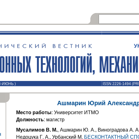
Й-ИЮНЬ )
ISSN 2226-1494 (PR
Ашмарин Юрий Александ
Место работы
: Университет ИТМО
Должность
: магистр
Мусалимов В. М.
, Ашмарин Ю. А., Виноградова А. А.
я
Недоцука Г. А., Урбанский М.
БЕСКОНТАКТНЫЙ СП