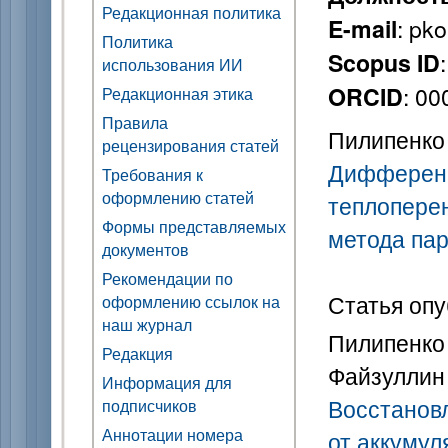
Редакционная политика
: pk
E-mail
Политика
Scopus ID
использования ИИ
: 0
ORCID
Редакционная этика
Правила
Пилипенко 
рецензирования статей
Дифференц
Требования к
оформлению статей
теплоперен
Формы представляемых
метода па
документов
Рекомендации по
Статья опу
оформлению ссылок на
наш журнал
Пилипенко 
Редакция
Файзуллин 
Информация для
Восстановл
подписчиков
Аннотации номера
от аккумул