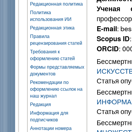
Редакционная политика
Ученая с
Политика
профессор
использования ИИ
: be
E-mail
Редакционная этика
Правила
Scopus ID
рецензирования статей
: 0
ORCID
Требования к
оформлению статей
Бессмертн
Формы представляемых
ИСКУССТ
документов
Статья опу
Рекомендации по
оформлению ссылок на
Бессмертн
наш журнал
ИНФОРМАЦ
Редакция
Статья опу
Информация для
подписчиков
Бессмертн
Аннотации номера