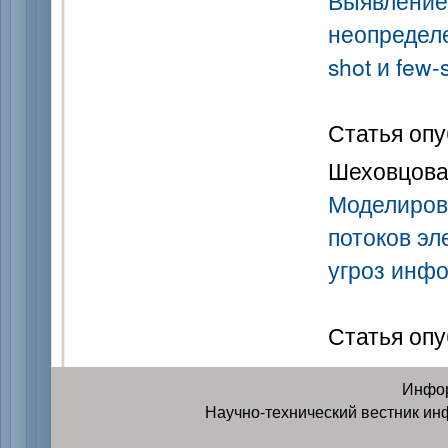
Выявление
неопределе
shot и few-
Статья опу
Шеховцова 
Моделиров
потоков эл
угроз инф
Статья опу
Инфор
Научно-технический вестник ин