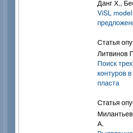
Данг Х., Б
ViSL model
предложен
Статья опу
Литвинов П
Поиск тре
контуров в
пласта
Статья опу
Милантьев 
А.