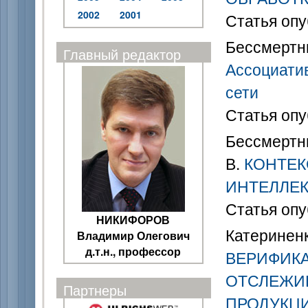
2002
2001
Статья опу
Бессмертны
Главный редактор
Ассоциати
сети
Статья опу
Бессмертны
В.
КОНТЕК
ИНТЕЛЛЕ
Статья опу
НИКИФОРОВ
Катериненк
Владимир Олегович
д.т.н., профессор
ВЕРИФИК
ОТСЛЕЖИ
Партнеры
ПРОДУКЦ