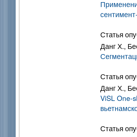
Применение
сентимент
Статья опу
Данг Х., Б
Сегментаци
Статья опу
Данг Х., Б
ViSL One-s
вьетнамск
Статья опу