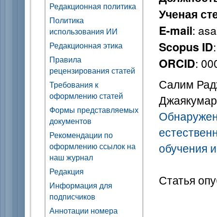
Редакционная политика
Ученая ст
Политика
: as
E-mail
использования ИИ
Scopus ID
Редакционная этика
Правила
: 0
ORCID
рецензирования статей
Салим Радж
Требования к
оформлению статей
Джаякумар
Формы представляемых
Обнаружен
документов
естествен
Рекомендации по
обучения и
оформлению ссылок на
наш журнал
Редакция
Статья опу
Информация для
подписчиков
Аннотации номера