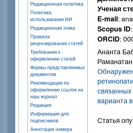
Редакционная политика
Ученая ст
Политика
: an
E-mail
использования ИИ
Scopus ID
Редакционная этика
Правила
: 0
ORCID
рецензирования статей
Ананта Баб
Требования к
оформлению статей
Раманатан
Формы представляемых
Обнаружен
документов
ретинопати
Рекомендации по
связанных 
оформлению ссылок на
наш журнал
варианта в
Редакция
Информация для
Статья опу
подписчиков
Аннотации номера