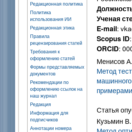
Редакционная политика
Должност
Политика
Ученая ст
использования ИИ
: vk
E-mail
Редакционная этика
Правила
Scopus ID
рецензирования статей
: 0
ORCID
Требования к
оформлению статей
Менисов А. 
Формы представляемых
Метод тес
документов
машинного
Рекомендации по
оформлению ссылок на
примерам
наш журнал
Редакция
Статья опу
Информация для
подписчиков
Кузьмин В. 
Аннотации номера
Метод опт