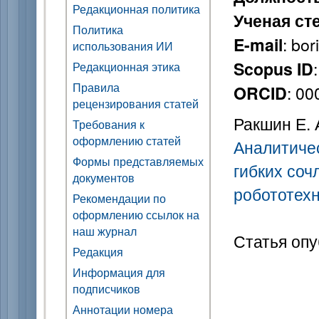
Редакционная политика
Ученая ст
Политика
: bor
E-mail
использования ИИ
Scopus ID
Редакционная этика
Правила
: 0
ORCID
рецензирования статей
Ракшин Е. 
Требования к
оформлению статей
Аналитиче
Формы представляемых
гибких соч
документов
робототех
Рекомендации по
оформлению ссылок на
наш журнал
Статья опу
Редакция
Информация для
подписчиков
Аннотации номера