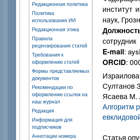
Редакционная политика
институт 
Политика
наук, Гроз
использования ИИ
Должност
Редакционная этика
Правила
сотрудник
рецензирования статей
: ay
E-mail
Требования к
: 0
ORCID
оформлению статей
Формы представляемых
Израилова 
документов
Султанов З
Рекомендации по
оформлению ссылок на
Ясаева М. 
наш журнал
Алгоритм 
Редакция
евклидово
Информация для
подписчиков
Аннотации номера
Статья опу