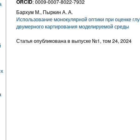
ORCID
: 0009-0007-8022-7932
а
Бархум М., Пыркин А. А.
Использование монокулярной оптики при оценке гл
двумерного картирования моделируемой среды
Статья опубликована в выпуске №1, том 24, 2024
й
ых
а