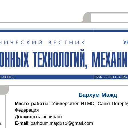
Й-ИЮНЬ )
ISSN 2226-1494 (PR
Бархум Мажд
Место работы
: Университет ИТМО, Санкт-Петербу
Федерация
Должность
: аспирант
E-mail
: barhoum.majd213@gmail.com
я