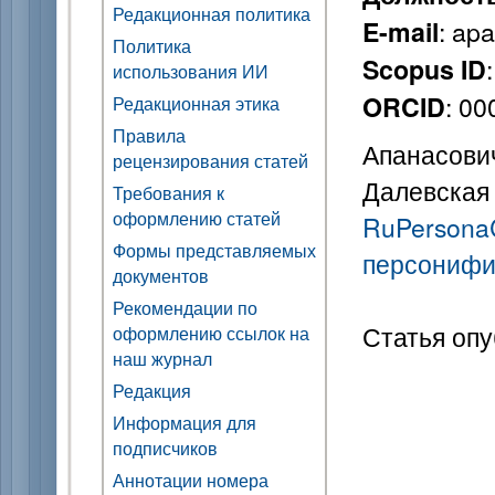
Редакционная политика
: ap
E-mail
Политика
Scopus ID
использования ИИ
: 0
ORCID
Редакционная этика
Правила
Апанасович
рецензирования статей
Далевская 
Требования к
оформлению статей
RuPersonaC
Формы представляемых
персонифи
документов
Рекомендации по
Статья опу
оформлению ссылок на
наш журнал
Редакция
Информация для
подписчиков
Аннотации номера