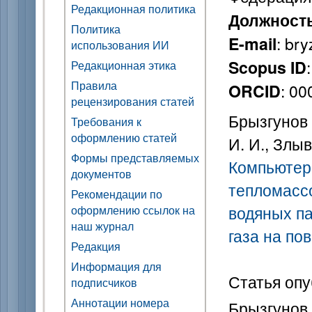
Редакционная политика
Должност
Политика
: br
E-mail
использования ИИ
Scopus ID
Редакционная этика
Правила
: 0
ORCID
рецензирования статей
Брызгунов П
Требования к
оформлению статей
И. И., Злыв
Формы представляемых
Компьютер
документов
тепломасс
Рекомендации по
водяных па
оформлению ссылок на
наш журнал
газа на по
Редакция
Информация для
Статья опу
подписчиков
Аннотации номера
Брызгунов П