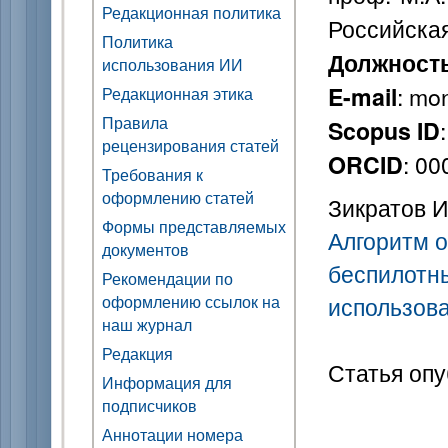
Редакционная политика
Российска
Политика
Должност
использования ИИ
: mo
E-mail
Редакционная этика
Правила
Scopus ID
рецензирования статей
: 0
ORCID
Требования к
оформлению статей
Зикратов И.
Формы представляемых
Алгоритм 
документов
беспилотны
Рекомендации по
оформлению ссылок на
использов
наш журнал
Редакция
Статья опу
Информация для
подписчиков
Аннотации номера