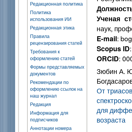
Редакционная политика
Должност
Политика
Ученая ст
использования ИИ
наук, проф
Редакционная этика
Правила
: bo
E-mail
рецензирования статей
Scopus ID
Требования к
: 0
ORCID
оформлению статей
Формы представляемых
Зюбин А. Ю.
документов
Богдасаров
Рекомендации по
оформлению ссылок на
От триасов
наш журнал
спектроско
Редакция
для диффе
Информация для
возраста
подписчиков
Аннотации номера