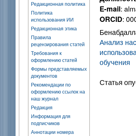
Редакционная политика
: al
E-mail
Политика
: 0
ORCID
использования ИИ
Редакционная этика
Бенабдалла
Правила
Анализ нас
рецензирования статей
использов
Требования к
оформлению статей
обучения
Формы представляемых
документов
Статья опу
Рекомендации по
оформлению ссылок на
наш журнал
Редакция
Информация для
подписчиков
Аннотации номера