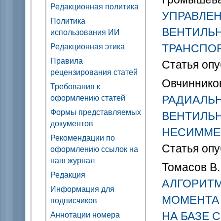
Редакционная политика
УПРАВЛЕ
Политика
ВЕНТИЛЬН
использования ИИ
ТРАНСПО
Редакционная этика
Правила
Статья опу
рецензирования статей
Овчинников
Требования к
РАДИАЛЬ
оформлению статей
Формы представляемых
ВЕНТИЛЬН
документов
НЕСИММЕ
Рекомендации по
Статья опу
оформлению ссылок на
наш журнал
Томасов В. 
Редакция
АЛГОРИТ
Информация для
МОМЕНТА
подписчиков
НА БАЗЕ
Аннотации номера