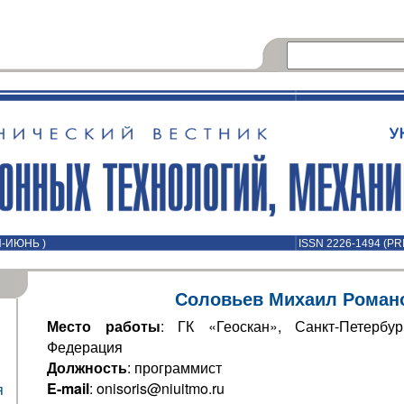
Й-ИЮНЬ )
ISSN 2226-1494 (PR
Соловьев Михаил Роман
Место работы
: ГК «Геоскан», Санкт-Петербур
Федерация
Должность
: программист
E-mail
: onisoris@niuitmo.ru
я