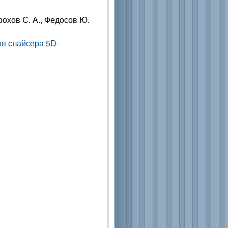
рохов С. А., Федосов Ю.
я слайсера 5D-