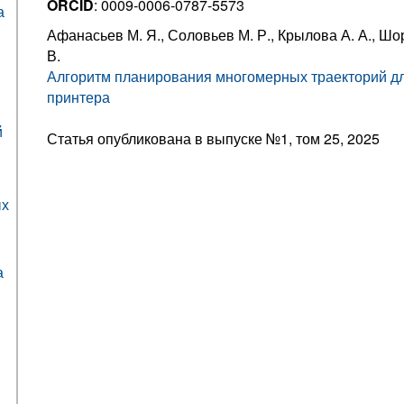
ORCID
: 0009-0006-0787-5573
а
Афанасьев М. Я., Соловьев М. Р., Крылова А. А., Шо
В.
Алгоритм планирования многомерных траекторий дл
принтера
й
Статья опубликована в выпуске №1, том 25, 2025
ых
а