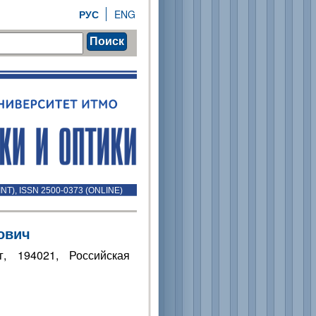
РУС
ENG
Поиск
INT), ISSN 2500-0373 (ONLINE)
ович
г, 194021, Российская