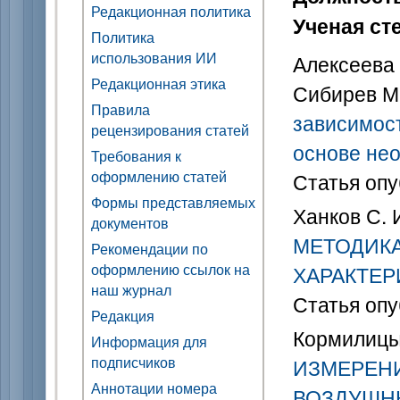
Редакционная политика
Ученая ст
Политика
использования ИИ
Алексеева В
Редакционная этика
Сибирев М.
Правила
зависимост
рецензирования статей
основе не
Требования к
оформлению статей
Статья опу
Формы представляемых
Ханков С. 
документов
МЕТОДИКА
Рекомендации по
оформлению ссылок на
ХАРАКТЕР
наш журнал
Статья опу
Редакция
Кормилицын
Информация для
подписчиков
ИЗМЕРЕН
Аннотации номера
ВОЗДУШН