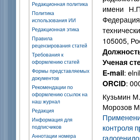
Редакционная политика
имени Н.П
Политика
Федерац
использования ИИ
технически
Редакционная этика
Правила
105005, Р
рецензирования статей
Должност
Требования к
Ученая ст
оформлению статей
Формы представляемых
: el
E-mail
документов
: 0
ORCID
Рекомендации по
оформлению ссылок на
Кузьмин М.
наш журнал
Морозов М.
Редакция
Применени
Информация для
контроля 
подписчиков
Аннотации номера
галогенидо